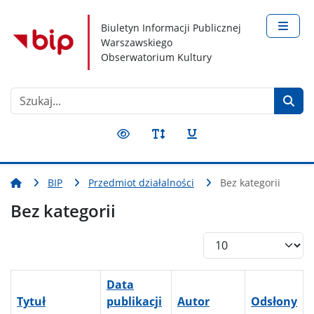
Nawigacja
Treść
Narzędzia dostępności
Biuletyn Informacji Publicznej
Warszawskiego
Obserwatorium Kultury
Szukaj
Przełącz kontrast
Przełącz rozmiar czcionki
Przełącz podkreślenie
BIP
Przedmiot działalności
Bez kategorii
Bez kategorii
Pokaż #
Data
Tytuł
publikacji
Autor
Odsłony